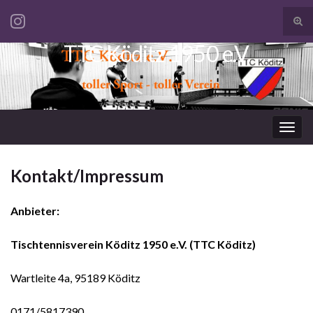
Suc
ums
TTC Köditz 1950 e.V.
Search for:
Navi
umsc
Kontakt/Impressum
Anbieter:
Tischtennisverein Köditz 1950 e.V. (TTC Köditz)
Wartleite 4a, 95189 Köditz
0171/5817390