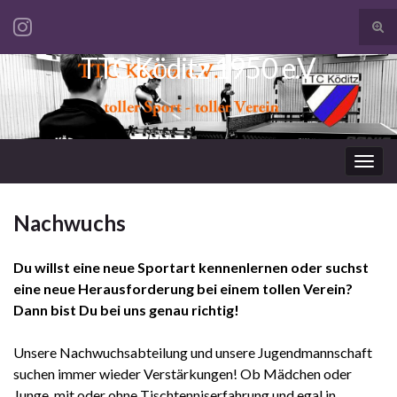
Suc
ums
TTC Köditz 1950 e.V.
Search for:
Navi
umsc
Nachwuchs
Du willst eine neue Sportart kennenlernen oder suchst
eine neue Herausforderung bei einem tollen Verein?
Dann bist Du bei uns genau
richtig!
Unsere Nachwuchsabteilung und unsere Jugendmannschaft
suchen immer wieder Verstärkungen! Ob Mädchen oder
Junge, mit oder ohne Tischtenniserfahrung und egal in