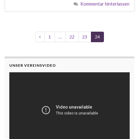
Kommentar hinterlassen
1
…
22
23
24
UNSER VEREINSVIDEO