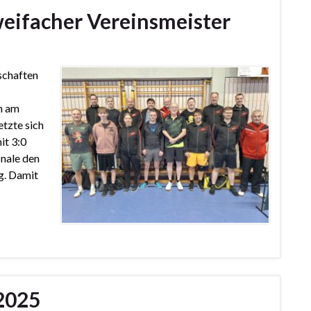
eifacher Vereinsmeister
schaften
n am
etzte sich
it 3:0
inale den
g. Damit
2025