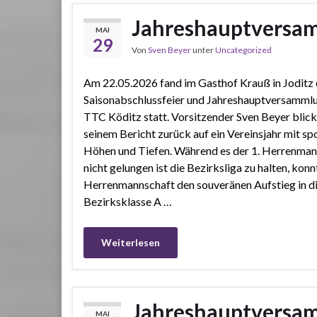
Jahreshauptversa
MAI
29
Von
Sven Beyer
unter
Uncategorized
Am 22.05.2026 fand im Gasthof Krauß in Joditz 
Saisonabschlussfeier und Jahreshauptversamml
TTC Köditz statt. Vorsitzender Sven Beyer blick
seinem Bericht zurück auf ein Vereinsjahr mit sp
Höhen und Tiefen. Während es der 1. Herrenman
nicht gelungen ist die Bezirksliga zu halten, konnt
Herrenmannschaft den souveränen Aufstieg in d
Bezirksklasse A …
Weiterlesen
Jahreshauptversa
MAI