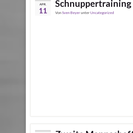
Schnuppertraining 
APR.
11
Von
Sven Beyer
unter
Uncategorized