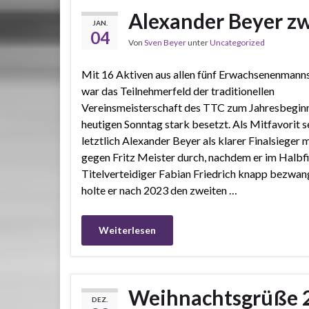
Alexander Beyer zw
JAN.
04
Von
Sven Beyer
unter
Uncategorized
Mit 16 Aktiven aus allen fünf Erwachsenenmann
war das Teilnehmerfeld der traditionellen
Vereinsmeisterschaft des TTC zum Jahresbegin
heutigen Sonntag stark besetzt. Als Mitfavorit s
letztlich Alexander Beyer als klarer Finalsieger m
gegen Fritz Meister durch, nachdem er im Halbf
Titelverteidiger Fabian Friedrich knapp bezwan
holte er nach 2023 den zweiten …
Weiterlesen
Weihnachtsgrüße 
DEZ.