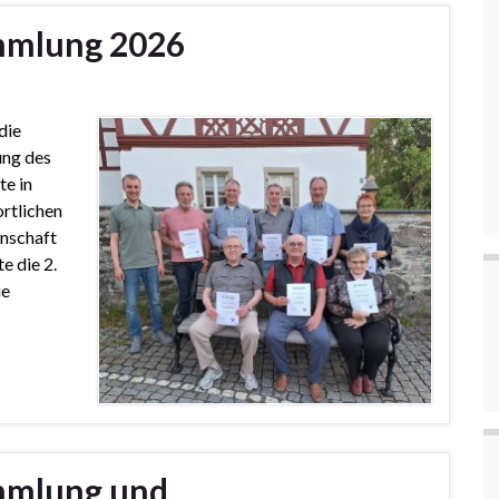
mmlung 2026
die
ung des
te in
ortlichen
nschaft
e die 2.
ie
mmlung und