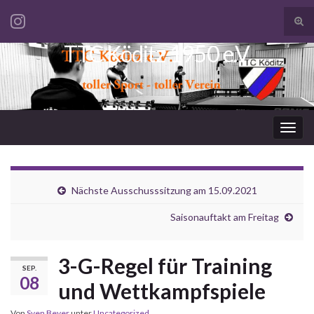
Suc
ums
TTC Köditz 1950 e.V.
Search for:
Navi
umsc
Nächste Ausschusssitzung am 15.09.2021
Saisonauftakt am Freitag
3-G-Regel für Training
SEP.
08
und Wettkampfspiele
Von
Sven Beyer
unter
Uncategorized