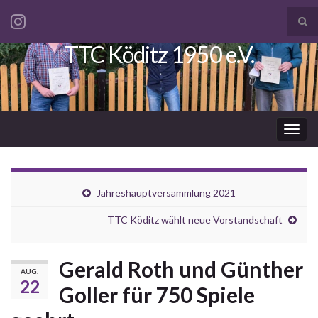
Suc
ums
TTC Köditz 1950 e.V.
Search for:
Navi
umsc
Jahreshauptversammlung 2021
TTC Köditz wählt neue Vorstandschaft
Gerald Roth und Günther
AUG.
22
Goller für 750 Spiele