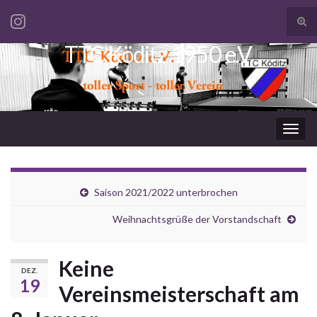
Suc
ums
TTC Köditz 1950 e.V.
Search for:
Navi
umsc
Saison 2021/2022 unterbrochen
Weihnachtsgrüße der Vorstandschaft
Keine
DEZ.
19
Vereinsmeisterschaft am