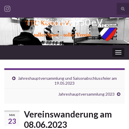
Suc
ums
TTC Köditz 1950 e.V.
Search for:
Navi
umsc
Jahreshauptversammlung und Saisonabschlussfeier am
19.05.2023
Jahreshauptversammlung 2023
Vereinswanderung am
MAI
23
08.06.2023