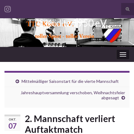
Suc
ums
TTC Köditz 1950 e.V.
Search for:
Navi
umsc
Mittelmäßiger Saisonstart für die vierte Mannschaft
Jahreshauptversammlung verschoben, Weihnachtsfeier
abgesagt
2. Mannschaft verliert
OKT.
07
Auftaktmatch