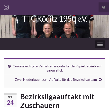
Suc
ums
TTC Köditz 1950 e.V.
Search for:
Navi
umsc
Coronabedingte Verhaltensregeln für den Spielbetrieb auf
einen Blick
Zwei Niederlagen zum Auftakt für das Bezirksligateam
Bezirksligaauftakt mit
SEP.
24
Zuschauern