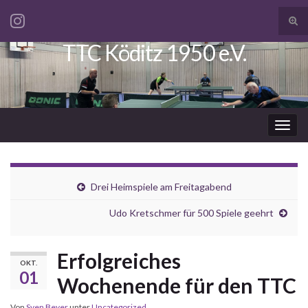
Suc
ums
TTC Köditz 1950 e.V.
Search for:
Navi
umsc
Drei Heimspiele am Freitagabend
Udo Kretschmer für 500 Spiele geehrt
Erfolgreiches
OKT.
01
Wochenende für den TTC
Von
Sven Beyer
unter
Uncategorized