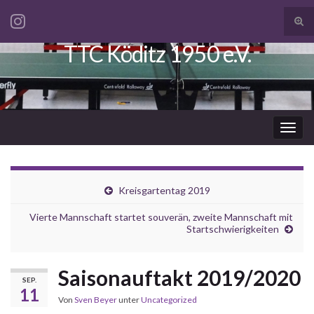
Suc
ums
TTC Köditz 1950 e.V.
Search for:
Navi
umsc
Kreisgartentag 2019
Vierte Mannschaft startet souverän, zweite Mannschaft mit
Startschwierigkeiten
Saisonauftakt 2019/2020
SEP.
11
Von
Sven Beyer
unter
Uncategorized