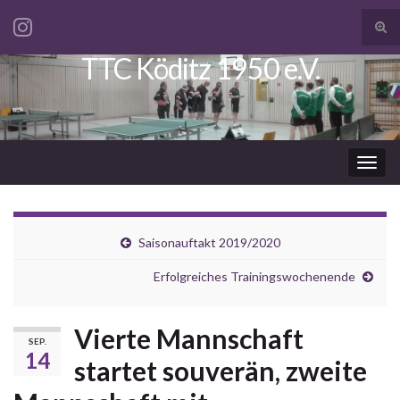
Suc
ums
TTC Köditz 1950 e.V.
Search for:
Navi
umsc
Saisonauftakt 2019/2020
Erfolgreiches Trainingswochenende
Vierte Mannschaft
SEP.
14
startet souverän, zweite