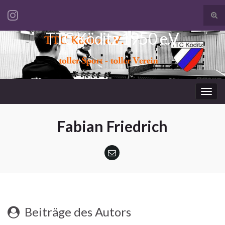
Suc
ums
TTC Köditz 1950 e.V.
Search for:
Navi
umsc
Fabian Friedrich
Beiträge des Autors